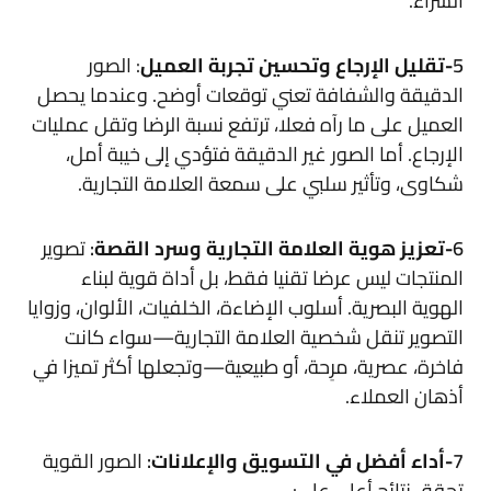
الشراء.
5
-تقليل الإرجاع وتحسين تجربة العميل
:
الصور
الدقيقة والشفافة تعني توقعات أوضح. وعندما يحصل
العميل على ما رآه فعلا، ترتفع نسبة الرضا وتقل عمليات
الإرجاع. أما الصور غير الدقيقة فتؤدي إلى خيبة أمل،
شكاوى، وتأثير سلبي على سمعة العلامة التجارية.
6
-تعزيز هوية العلامة التجارية وسرد القصة
:
تصوير
المنتجات ليس عرضا تقنيا فقط، بل أداة قوية لبناء
الهوية البصرية. أسلوب الإضاءة، الخلفيات، الألوان، وزوايا
التصوير تنقل شخصية العلامة التجارية—سواء كانت
فاخرة، عصرية، مرِحة، أو طبيعية—وتجعلها أكثر تميزا في
أذهان العملاء.
7
-أداء أفضل في التسويق والإعلانات
:
الصور القوية
تحقق نتائج أعلى على: