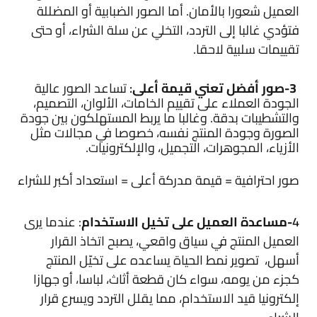
العميل شعورا بالأمان. أما الصور الضبابية أو المضللة
فتؤدي غالبا إلى التردد، التخلي عن سلة الشراء، أو حتى
تقييمات سلبية لاحقا.
3-صور أفضل تعني قيمة أعلى
:
تساعد الصور عالية
الجودة العملاء على تقييم الخامات، الألوان، التصميم،
والتشطيبات بدقة. وغالبا ما يربط المستهلكون بين جودة
الصورة وجودة المنتج نفسه، خصوصا في مجالات مثل
الأزياء، المجوهرات، التجميل، والإلكترونيات.
صور احترافية = قيمة مدركة أعلى = استعداد أكبر للشراء
4
-مساعدة العميل على تخيل الاستخدام
: عندما يرى
العميل المنتج في سياق واقعي، يصبح اتخاذ القرار
أسهل، تصوير نمط الحياة يساعده على تخيّل المنتج
كجزء من يومه، سواء كان قطعة أثاث، لباسا، أو جهازا
إلكترونيا قيد الاستخدام، مما يقلل التردد ويسرع قرار