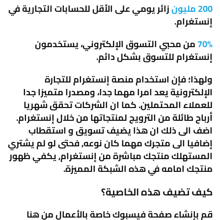
200 مليون
زائر يومي على الأقل للحسابات التجارية في
إنستغرام.
70%
من محبي التسوق الإلكتروني، يستخدمون
إنستغرام للتسوق بشكل دائم.
ولهذا؛ فإن استخدام منصة إنستغرام للتجارة
الإلكترونية يعد امرا مهما جدا، ومصدرا متميزا جدا
للعملاء المحتملين. كما ان الشركات تحقق شهريا
أرباح طائلة من الترويج لمنتجاتها من خلال إنستغرام.
اضف الى ذلك ان هذا يضيف تسويق و استقطاب
إضافيا الى متجرك مهما كان نوعه, فحتى لو لم يشتري
المستهلك منتجك مباشرة من إنستغرام, يكفي ظهور
منتجك امامه في هذه الشبكة المميزة.
كيف تضيف هذه الخاصية؟
قم بإنشاء صفحة فيسبوك خاصة بالأعمال من هنا