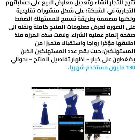
تتيح للتجار انشاء وتعديل معارض للبيع على حساباتهم
التجارية في الشبكة؛ على شكل منشورات تقليدية
ولكنها مصممة بطريقة تسمح للمستهلك الضغط
على الصورة لعرض معلومات المنتج كاملة ونقله الى
صفحة إتمام عملية الشراء. ولاقت هذه الميزة منذ
اطلاقها مؤخرا رواجا واستقبالا متميزا من
المستهلكين؛ حيث يقدر عدد المستهلكين الذين
يضغطون على خيار – اظهار تفاصيل المنتج – بحوالي
130 مليون مستخدم شهريا
.