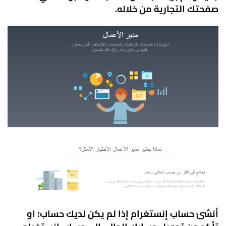
صفحتك التجارية من خلاله.
أنشئ حساب إنستغرام إذا لم يكن لديك حساب؛ او