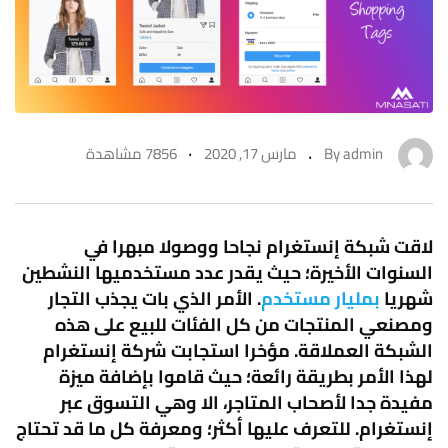
admin
By
مارس 17, 2020
7856 مشاهدة
لاقت شبكة إنستغرام نجاحا ووصولا مبهرا في
السنوات الأخيرة؛ حيث يقدر عدد مستخدميها النشطين
شهريا
بمليار مستخدم
. الأمر الذي بات يجذب التجار
ومصنعي المنتجات من كل الفئات للبيع على هذه
الشبكة العملاقة. مؤخرا استجابت شركة إنستغرام
لهذا الأمر بطريقة رائعة؛ حيث قاموا بإضافة ميزة
مفيدة جدا لأصحاب المتاجر، الا وهي التسوق عبر
إنستغرام. للتعرف عليها أكثر؛ ومعرفة كل ما قد تحتاج