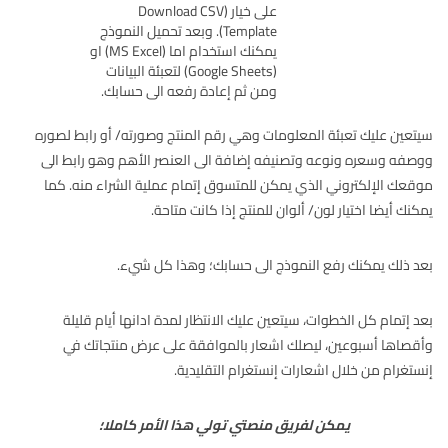
على خيار (Download CSV
Template). وبعد تحميل النموذج
يمكنك استخدام اما (MS Excel) او
(Google Sheets) لتعبئة البيانات
ومن ثم إعادة رفعه الى حسابك.
سيتعين عليك تعبئة المعلومات وهي رقم المنتج وصورته/ أو رابط لصوره
ووصفه وسعره ونوعه وتصنيفه إضافة الى العنصر الأهم وهو رابط الى
موقعك الإلكتروني الذي يمكن للمتسوق إتمام عملية الشراء منه. كما
يمكنك أيضا اختيار لون/ ألوان للمنتج إذا كانت متاحة.
بعد ذلك يمكنك رفع النموذج الى حسابك؛ وهذا كل شيء.
بعد إتمام كل الخطوات، سيتعين عليك الانتظار لمدة ادانها أيام قليلة
وأقصاها أسبوعين، ليصلك اشعار بالموافقة على عرض منتجاتك في
إنستغرام من خلال اشعارات إنستغرام التقليدية.
يمكن لفريق منصتي تولي هذا الأمر كاملا؛