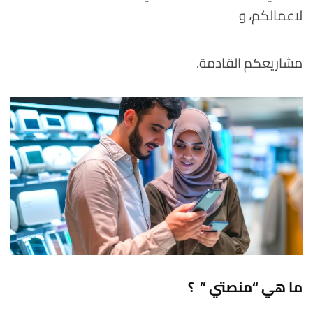
لاعمالكم، و
مشاريعكم القادمة.
ما هي “منصتي ” ؟